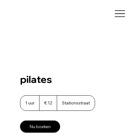
pilates
12
euro
1 uur
1
€ 12
Stationsstraat
u
u
Nu boeken