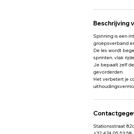
Beschrijving 
Spinning is een in
groepsverband en
De les wordt begel
sprinten, vlak rijd
Je bepaalt zelf de
gevorderden.
Het verbetert je c
uithoudingsvermo
Contactgege
Stationsstraat 82
+32 474 05 53 58