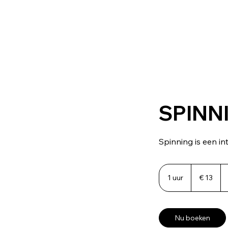
SPINN
Spinning is een in
€
13
1 uur
1
€ 13
u
u
Nu boeken