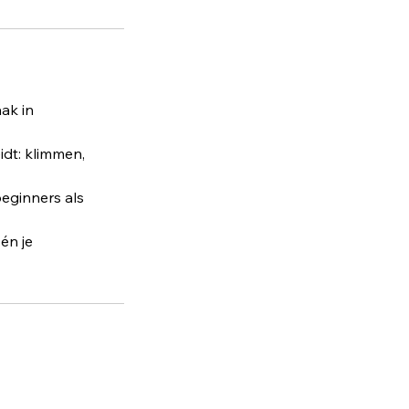
aak in
idt: klimmen,
beginners als
én je