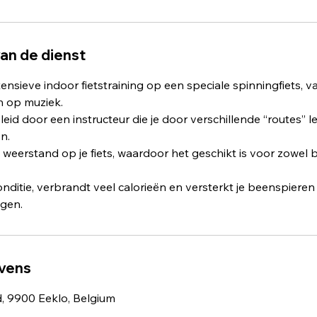
van de dienst
tensieve indoor fietstraining op een speciale spinningfiets, v
 op muziek.
eid door een instructeur die je door verschillende “routes” le
en.
 weerstand op je fiets, waardoor het geschikt is voor zowel 
onditie, verbrandt veel calorieën en versterkt je beenspieren 
gen.
vens
d, 9900 Eeklo, Belgium